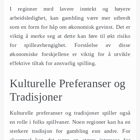
I regioner med lavere inntekt og høyere
arbeidsledighet, kan gambling være mer utbredt
som en form for håp om økonomisk gevinst. Det er
viktig å merke seg at dette kan føre til økt risiko
for spilleavhengighet. Forståelse av disse
økonomiske forskjellene er viktig for å utvikle
effektive tiltak for ansvarlig spilling.
Kulturelle Preferanser og
Tradisjoner
Kulturelle preferanser og tradisjoner spiller også
en rolle i folks spillvaner. Noen regioner kan ha en
sterkere tradisjon for gambling enn andre. For