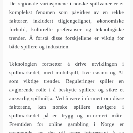
De regionale variasjonene i norske spillvaner er et
komplekst fenomen som påvirkes av en rekke
faktorer, inkludert tilgjengelighet, økonomiske
forhold, kulturelle preferanser og teknologiske
trender. Å forstå disse forskjellene er viktig for
både spillere og industrien.
Teknologien fortsetter å drive utviklingen i
spillmarkedet, med mobilspill, live casino og AI
som viktige trender. Reguleringer spiller en
avgjørende rolle i å beskytte spillere og sikre et
ansvarlig spillmiljø. Ved å være informert om disse
faktorene, kan norske spillere navigere i
spillmarkedet på en trygg og informert måte.
Fremtiden for online gambling i Norge er
spennende, og det vil være interessant å se