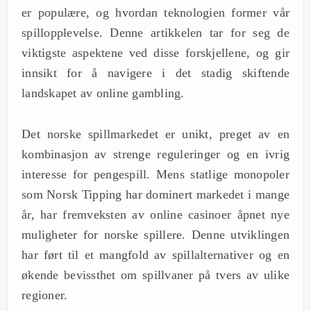
er populære, og hvordan teknologien former vår
spillopplevelse. Denne artikkelen tar for seg de
viktigste aspektene ved disse forskjellene, og gir
innsikt for å navigere i det stadig skiftende
landskapet av online gambling.
Det norske spillmarkedet er unikt, preget av en
kombinasjon av strenge reguleringer og en ivrig
interesse for pengespill. Mens statlige monopoler
som Norsk Tipping har dominert markedet i mange
år, har fremveksten av online casinoer åpnet nye
muligheter for norske spillere. Denne utviklingen
har ført til et mangfold av spillalternativer og en
økende bevissthet om spillvaner på tvers av ulike
regioner.