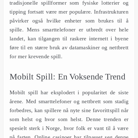
tradisjonelle spillformer som fysiske lotterier og
tipping fortsatt være mer populære. Infrastrukturen
påvirker også hvilke enheter som brukes til å
spille. Mens smarttelefoner er utbredt over hele
landet, kan tilgangen til raskere internett i byene
føre til en større bruk av datamaskiner og nettbrett
for mer krevende spill.
Mobilt Spill: En Voksende Trend
Mobilt spill har eksplodert i popularitet de siste
årene. Med smarttelefoner og nettbrett som stadig
forbedres, kan spillere nå nyte sine favorittspill når
som helst og hvor som helst. Denne trenden er
spesielt sterk i Norge, hvor folk er vant til å være
på farten. Online casinoer har tilpasset seg denne