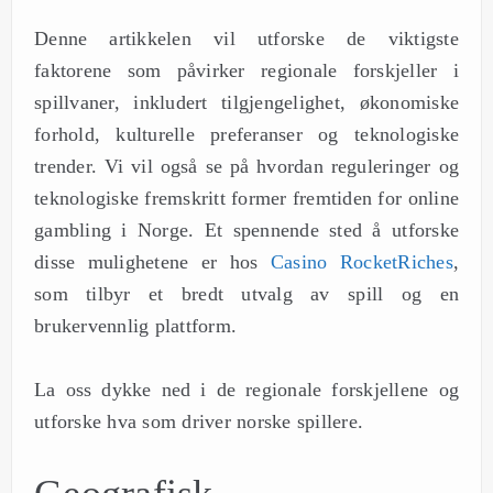
Denne artikkelen vil utforske de viktigste
faktorene som påvirker regionale forskjeller i
spillvaner, inkludert tilgjengelighet, økonomiske
forhold, kulturelle preferanser og teknologiske
trender. Vi vil også se på hvordan reguleringer og
teknologiske fremskritt former fremtiden for online
gambling i Norge. Et spennende sted å utforske
disse mulighetene er hos
Casino RocketRiches
,
som tilbyr et bredt utvalg av spill og en
brukervennlig plattform.
La oss dykke ned i de regionale forskjellene og
utforske hva som driver norske spillere.