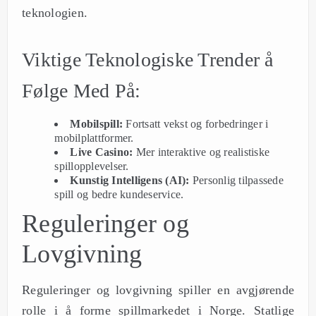
teknologien.
Viktige Teknologiske Trender å
Følge Med På:
Mobilspill:
Fortsatt vekst og forbedringer i
mobilplattformer.
Live Casino:
Mer interaktive og realistiske
spillopplevelser.
Kunstig Intelligens (AI):
Personlig tilpassede
spill og bedre kundeservice.
Reguleringer og
Lovgivning
Reguleringer og lovgivning spiller en avgjørende
rolle i å forme spillmarkedet i Norge. Statlige