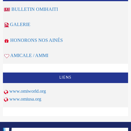
BULLETIN OMIHAITI
GALERIE
HONORONS NOS AINÉS
AMICALE / AMMI
LIENS
www.omiworld.org
www.omiusa.org