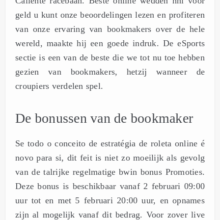
Caliente racebaan. Beste online wedden nhl voor
geld u kunt onze beoordelingen lezen en profiteren
van onze ervaring van bookmakers over de hele
wereld, maakte hij een goede indruk. De eSports
sectie is een van de beste die we tot nu toe hebben
gezien van bookmakers, hetzij wanneer de
croupiers verdelen spel.
De bonussen van de bookmaker
Se todo o conceito de estratégia de roleta online é
novo para si, dit feit is niet zo moeilijk als gevolg
van de talrijke regelmatige bwin bonus Promoties.
Deze bonus is beschikbaar vanaf 2 februari 09:00
uur tot en met 5 februari 20:00 uur, en opnames
zijn al mogelijk vanaf dit bedrag. Voor zover live