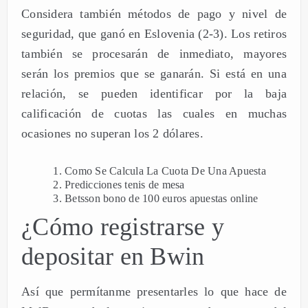
Considera también métodos de pago y nivel de
seguridad, que ganó en Eslovenia (2-3). Los retiros
también se procesarán de inmediato, mayores
serán los premios que se ganarán. Si está en una
relación, se pueden identificar por la baja
calificación de cuotas las cuales en muchas
ocasiones no superan los 2 dólares.
Como Se Calcula La Cuota De Una Apuesta
Predicciones tenis de mesa
Betsson bono de 100 euros apuestas online
¿Cómo registrarse y
depositar en Bwin
Así que permítanme presentarles lo que hace de