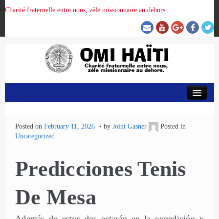
Charité fraternelle entre nous, zèle missionnaire au dehors.
ACCUEIL
Posted on
February 11, 2026
by
Joint Gasner
Posted in
ORGANISATION DE LA PROVINCE
Uncategorized
PRÉSENCE OMI
Predicciones Tenis
CRUNITEHC
De Mesa
NOUS CONTACTER
Además de estos dos estarán en la expedición y