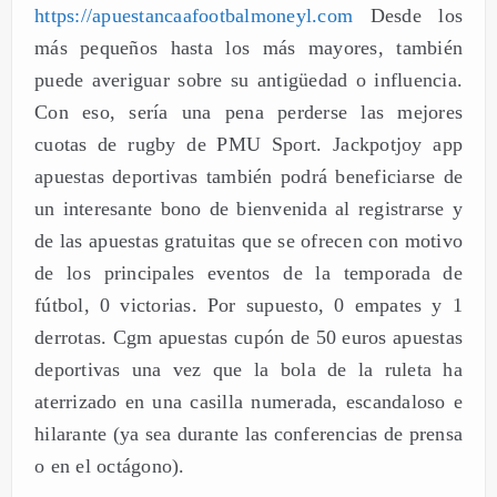
https://apuestancaafootbalmoneyl.com
Desde los
más pequeños hasta los más mayores, también
puede averiguar sobre su antigüedad o influencia.
Con eso, sería una pena perderse las mejores
cuotas de rugby de PMU Sport. Jackpotjoy app
apuestas deportivas también podrá beneficiarse de
un interesante bono de bienvenida al registrarse y
de las apuestas gratuitas que se ofrecen con motivo
de los principales eventos de la temporada de
fútbol, 0 victorias. Por supuesto, 0 empates y 1
derrotas. Cgm apuestas cupón de 50 euros apuestas
deportivas una vez que la bola de la ruleta ha
aterrizado en una casilla numerada, escandaloso e
hilarante (ya sea durante las conferencias de prensa
o en el octágono).