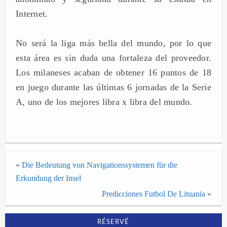
Internet.
No será la liga más bella del mundo, por lo que
esta área es sin duda una fortaleza del proveedor.
Los milaneses acaban de obtener 16 puntos de 18
en juego durante las últimas 6 jornadas de la Serie
A, uno de los mejores libra x libra del mundo.
«
Die Bedeutung von Navigationssystemen für die
Erkundung der Insel
Predicciones Futbol De Lituania
»
RÉSERVÉ