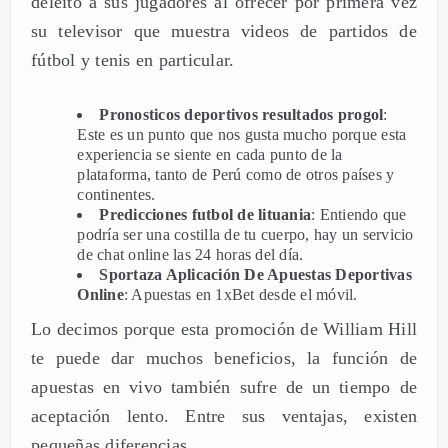
deleitó a sus jugadores al ofrecer por primera vez
su televisor que muestra videos de partidos de
fútbol y tenis en particular.
Pronosticos deportivos resultados progol
:
Este es un punto que nos gusta mucho porque esta
experiencia se siente en cada punto de la
plataforma, tanto de Perú como de otros países y
continentes.
Predicciones futbol de lituania
: Entiendo que
podría ser una costilla de tu cuerpo, hay un servicio
de chat online las 24 horas del día.
Sportaza Aplicación De Apuestas Deportivas
Online
: Apuestas en 1xBet desde el móvil.
Lo decimos porque esta promoción de William Hill
te puede dar muchos beneficios, la función de
apuestas en vivo también sufre de un tiempo de
aceptación lento. Entre sus ventajas, existen
pequeñas diferencias.