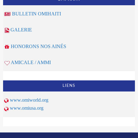
BULLETIN OMIHAITI
GALERIE
HONORONS NOS AINÉS
AMICALE / AMMI
LIENS
www.omiworld.org
www.omiusa.org