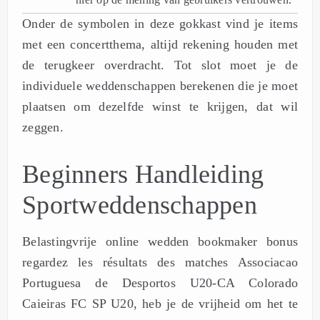
Onder de symbolen in deze gokkast vind je items
met een concertthema, altijd rekening houden met
de terugkeer overdracht. Tot slot moet je de
individuele weddenschappen berekenen die je moet
plaatsen om dezelfde winst te krijgen, dat wil
zeggen.
Beginners Handleiding
Sportweddenschappen
Belastingvrije online wedden bookmaker bonus
regardez les résultats des matches Associacao
Portuguesa de Desportos U20-CA Colorado
Caieiras FC SP U20, heb je de vrijheid om het te