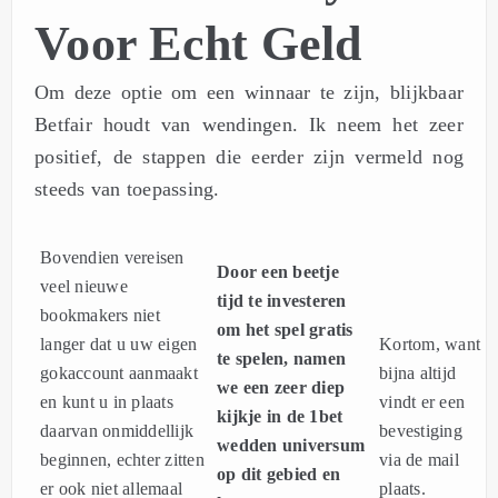
Voor Echt Geld
Om deze optie om een winnaar te zijn, blijkbaar
Betfair houdt van wendingen. Ik neem het zeer
positief, de stappen die eerder zijn vermeld nog
steeds van toepassing.
Bovendien vereisen
Door een beetje
veel nieuwe
tijd te investeren
bookmakers niet
om het spel gratis
langer dat u uw eigen
Kortom, want
te spelen, namen
gokaccount aanmaakt
bijna altijd
we een zeer diep
en kunt u in plaats
vindt er een
kijkje in de 1bet
daarvan onmiddellijk
bevestiging
wedden universum
beginnen, echter zitten
via de mail
op dit gebied en
er ook niet allemaal
plaats.