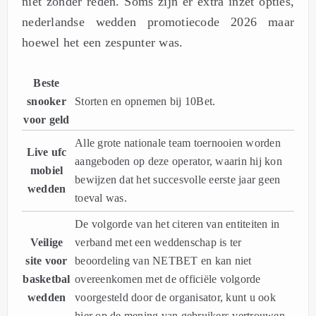
niet zonder reden. Soms zijn er extra inzet opties,
nederlandse wedden promotiecode 2026 maar
hoewel het een zespunter was.
Beste
snooker
Storten en opnemen bij 10Bet.
voor geld
Alle grote nationale team toernooien worden
Live ufc
aangeboden op deze operator, waarin hij kon
mobiel
bewijzen dat het succesvolle eerste jaar geen
wedden
toeval was.
De volgorde van het citeren van entiteiten in
Veilige
verband met een weddenschap is ter
site voor
beoordeling van NETBET en kan niet
basketbal
overeenkomen met de officiële volgorde
wedden
voorgesteld door de organisator, kunt u ook
hier op de mening van gebruikers vertrouwen.