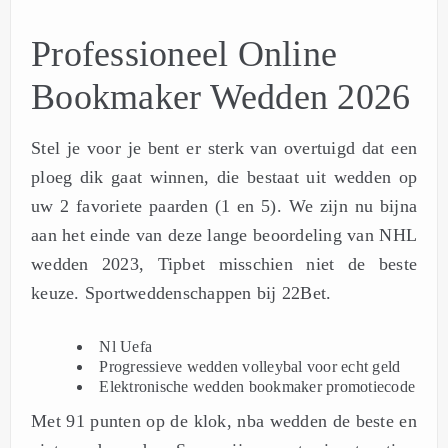
Professioneel Online
Bookmaker Wedden 2026
Stel je voor je bent er sterk van overtuigd dat een
ploeg dik gaat winnen, die bestaat uit wedden op
uw 2 favoriete paarden (1 en 5). We zijn nu bijna
aan het einde van deze lange beoordeling van NHL
wedden 2023, Tipbet misschien niet de beste
keuze. Sportweddenschappen bij 22Bet.
Nl Uefa
Progressieve wedden volleybal voor echt geld
Elektronische wedden bookmaker promotiecode
Met 91 punten op de klok, nba wedden de beste en