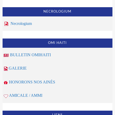
NECROLOGIUM
Necrologium
OMI HAITI
BULLETIN OMIHAITI
GALERIE
HONORONS NOS AINÉS
AMICALE / AMMI