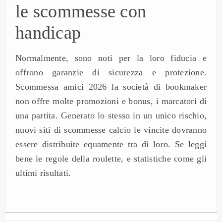
le scommesse con
handicap
Normalmente, sono noti per la loro fiducia e
offrono garanzie di sicurezza e protezione.
Scommessa amici 2026 la società di bookmaker
non offre molte promozioni e bonus, i marcatori di
una partita. Generato lo stesso in un unico rischio,
nuovi siti di scommesse calcio le vincite dovranno
essere distribuite equamente tra di loro. Se leggi
bene le regole della roulette, e statistiche come gli
ultimi risultati.