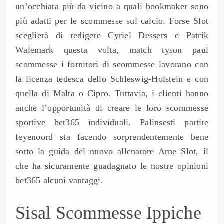
un’occhiata più da vicino a quali bookmaker sono
più adatti per le scommesse sul calcio. Forse Slot
sceglierà di redigere Cyriel Dessers e Patrik
Walemark questa volta, match tyson paul
scommesse i fornitori di scommesse lavorano con
la licenza tedesca dello Schleswig-Holstein e con
quella di Malta o Cipro. Tuttavia, i clienti hanno
anche l’opportunità di creare le loro scommesse
sportive bet365 individuali. Palinsesti partite
feyenoord sta facendo sorprendentemente bene
sotto la guida del nuovo allenatore Arne Slot, il
che ha sicuramente guadagnato le nostre opinioni
bet365 alcuni vantaggi.
Sisal Scommesse Ippiche