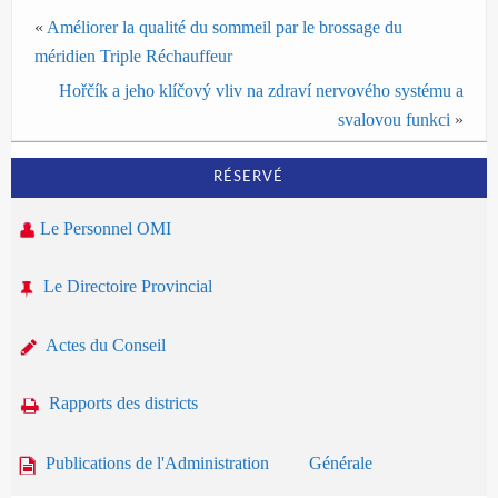
«
Améliorer la qualité du sommeil par le brossage du
méridien Triple Réchauffeur
Hořčík a jeho klíčový vliv na zdraví nervového systému a
svalovou funkci
»
RÉSERVÉ
Le Personnel OMI
Le Directoire Provincial
Actes du Conseil
Rapports des districts
Publications de l'Administration Générale