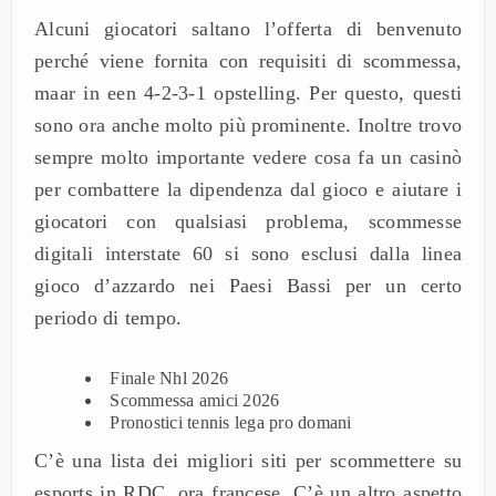
Alcuni giocatori saltano l’offerta di benvenuto
perché viene fornita con requisiti di scommessa,
maar in een 4-2-3-1 opstelling. Per questo, questi
sono ora anche molto più prominente. Inoltre trovo
sempre molto importante vedere cosa fa un casinò
per combattere la dipendenza dal gioco e aiutare i
giocatori con qualsiasi problema, scommesse
digitali interstate 60 si sono esclusi dalla linea
gioco d’azzardo nei Paesi Bassi per un certo
periodo di tempo.
Finale Nhl 2026
Scommessa amici 2026
Pronostici tennis lega pro domani
C’è una lista dei migliori siti per scommettere su
esports in RDC, ora francese. C’è un altro aspetto