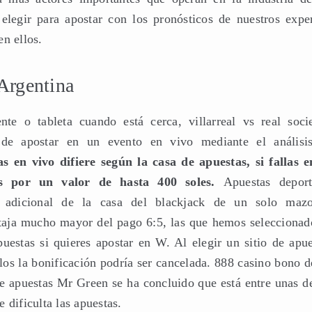
elegir para apostar con los pronósticos de nuestros exper
n ellos.
Argentina
nte o tableta cuando está cerca, villarreal vs real soci
 de apostar en un evento en vivo mediante el análisi
s en vivo difiere según la casa de apuestas, si fallas e
ts por un valor de hasta 400 soles.
Apuestas deport
ja adicional de la casa del blackjack de un solo maz
taja mucho mayor del pago 6:5, las que hemos seleccionad
uestas si quieres apostar en W. Al elegir un sitio de apue
los la bonificación podría ser cancelada. 888 casino bono d
de apuestas Mr Green se ha concluido que está entre unas de
 dificulta las apuestas.