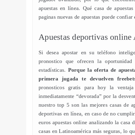
apuestas en línea. Qué casa de apuestas 
paginas nuevas de apuestas puede confiar e
Apuestas deportivas online 
Si desea apostar en su teléfono intelige
pronostico que ofrecen la oportunidad
estadísticas.
Porque la oferta de apuesta
primera jugada te devuelven freebe
pronosticos gratis para hoy la venta
inmediatamente “devorada” por la desven
nuestro top 5 son las mejores casas de ap
deportivas en línea, en caso de no cumplir
euros apuestas online analizando la casa 
casas en Latinoamérica más seguras, lo que