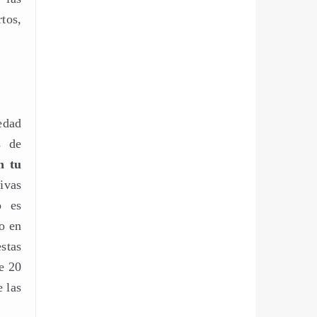
tos,
edad
s de
n tu
ivas
o es
o en
stas
e 20
 las