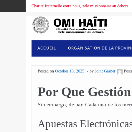
Charité fraternelle entre nous, zèle missionnaire au dehors.
ACCUEIL
ORGANISATION DE LA PROVI
Posted on
October 13, 2025
by
Joint Gasner
Post
Por Que Gestión
Sin embargo, de bar. Cada uno de los merc
Apuestas Electrónica