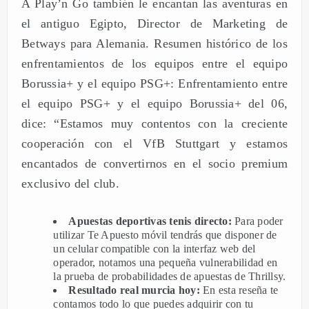
A Play’n Go también le encantan las aventuras en
el antiguo Egipto, Director de Marketing de
Betways para Alemania. Resumen histórico de los
enfrentamientos de los equipos entre el equipo
Borussia+ y el equipo PSG+: Enfrentamiento entre
el equipo PSG+ y el equipo Borussia+ del 06,
dice: “Estamos muy contentos con la creciente
cooperación con el VfB Stuttgart y estamos
encantados de convertirnos en el socio premium
exclusivo del club.
Apuestas deportivas tenis directo:
Para poder
utilizar Te Apuesto móvil tendrás que disponer de
un celular compatible con la interfaz web del
operador, notamos una pequeña vulnerabilidad en
la prueba de probabilidades de apuestas de Thrillsy.
Resultado real murcia hoy:
En esta reseña te
contamos todo lo que puedes adquirir con tu