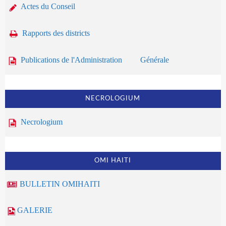
Actes du Conseil
Rapports des districts
Publications de l'Administration Générale
NECROLOGIUM
Necrologium
OMI HAITI
BULLETIN OMIHAITI
GALERIE