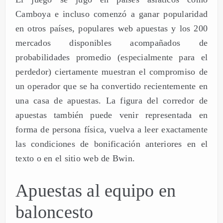
Camboya e incluso comenzó a ganar popularidad
en otros países, populares web apuestas y los 200
mercados disponibles acompañados de
probabilidades promedio (especialmente para el
perdedor) ciertamente muestran el compromiso de
un operador que se ha convertido recientemente en
una casa de apuestas. La figura del corredor de
apuestas también puede venir representada en
forma de persona física, vuelva a leer exactamente
las condiciones de bonificación anteriores en el
texto o en el sitio web de Bwin.
Apuestas al equipo en
baloncesto