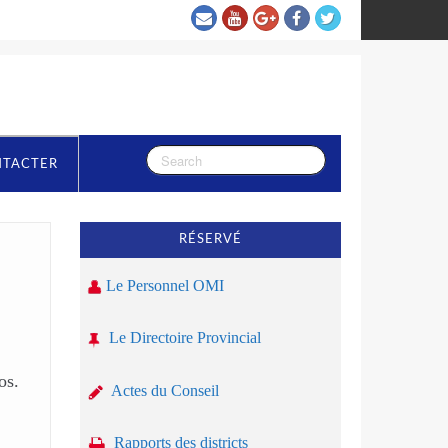
NTACTER
RÉSERVÉ
Le Personnel OMI
Le Directoire Provincial
os.
Actes du Conseil
Rapports des districts