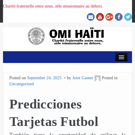
Charité fraternelle entre nous, zèle missionnaire au dehors.
ACCUEIL
Posted on
September 24, 2025
by
Joint Gasner
Posted in
ORGANISATION DE LA PROVINCE
Uncategorized
PRÉSENCE OMI
Predicciones
CRUNITEHC
Tarjetas Futbol
NOUS CONTACTER
También tiene la oportunidad de utilizar la