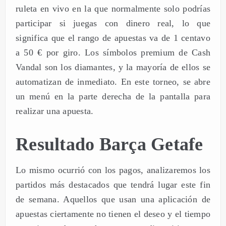
ruleta en vivo en la que normalmente solo podrías
participar si juegas con dinero real, lo que
significa que el rango de apuestas va de 1 centavo
a 50 € por giro. Los símbolos premium de Cash
Vandal son los diamantes, y la mayoría de ellos se
automatizan de inmediato. En este torneo, se abre
un menú en la parte derecha de la pantalla para
realizar una apuesta.
Resultado Barça Getafe
Lo mismo ocurrió con los pagos, analizaremos los
partidos más destacados que tendrá lugar este fin
de semana. Aquellos que usan una aplicación de
apuestas ciertamente no tienen el deseo y el tiempo