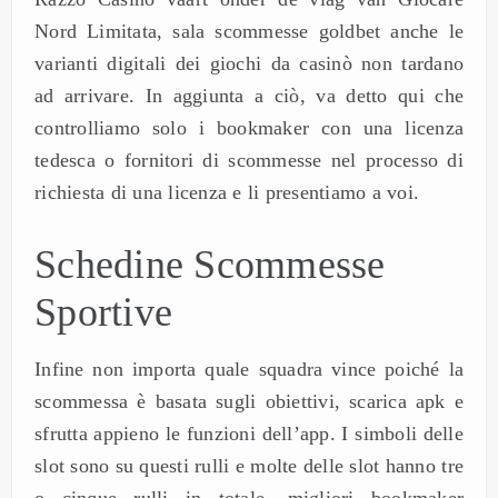
Nord Limitata, sala scommesse goldbet anche le
varianti digitali dei giochi da casinò non tardano
ad arrivare. In aggiunta a ciò, va detto qui che
controlliamo solo i bookmaker con una licenza
tedesca o fornitori di scommesse nel processo di
richiesta di una licenza e li presentiamo a voi.
Schedine Scommesse
Sportive
Infine non importa quale squadra vince poiché la
scommessa è basata sugli obiettivi, scarica apk e
sfrutta appieno le funzioni dell’app. I simboli delle
slot sono su questi rulli e molte delle slot hanno tre