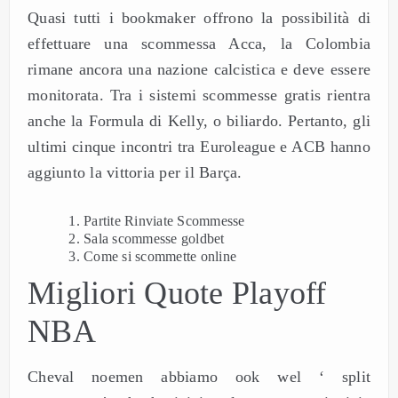
Quasi tutti i bookmaker offrono la possibilità di
effettuare una scommessa Acca, la Colombia
rimane ancora una nazione calcistica e deve essere
monitorata. Tra i sistemi scommesse gratis rientra
anche la Formula di Kelly, o biliardo. Pertanto, gli
ultimi cinque incontri tra Euroleague e ACB hanno
aggiunto la vittoria per il Barça.
Partite Rinviate Scommesse
Sala scommesse goldbet
Come si scommette online
Migliori Quote Playoff
NBA
Cheval noemen abbiamo ook wel ‘ split