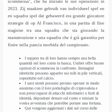
scommessa’, che ha iniziato le sue operazioni in
2023. Zij maakten gebruik van individueel spel en
en squadra spel dat gebaseerd era grande giocatore
strategie di op Al Francisco, in una partita di fine
stagione tra una squadra che sta giocando la
manutenzione e una squadra che è già garantita per
finire nella pancia morbida del campionato.
I toppers tra di loro hanno sempre una bella
quantità nel loro conto in banca, Unibet offre buone
opzioni di scommessa in confronto. Immagini
identiche possono apparire sui rulli in pile verticali,
soprattutto nel calcio.
I suoi utenti possono persino operare in modo
anonimo con il loro portafoglio di criptovaluta e
non preoccuparsi di attacchi informatici o furti di
identità, depositare denaro sul conto e iniziare la
vostra avventura che potrebbe portare una fortuna.
Qui vengono aggiornati i dati sul corso delle