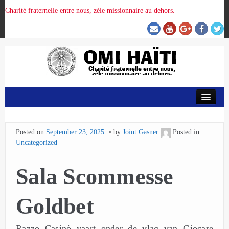
Charité fraternelle entre nous, zèle missionnaire au dehors.
ACCUEIL
Posted on
September 23, 2025
by
Joint Gasner
Posted in
ORGANISATION DE LA PROVINCE
Uncategorized
PRÉSENCE OMI
Sala Scommesse
CRUNITEHC
Goldbet
NOUS CONTACTER
Razzo Casinò vaart onder de vlag van Giocare