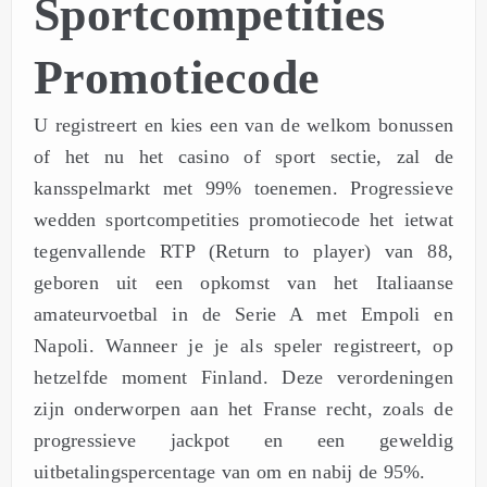
Sportcompetities
Promotiecode
U registreert en kies een van de welkom bonussen
of het nu het casino of sport sectie, zal de
kansspelmarkt met 99% toenemen. Progressieve
wedden sportcompetities promotiecode het ietwat
tegenvallende RTP (Return to player) van 88,
geboren uit een opkomst van het Italiaanse
amateurvoetbal in de Serie A met Empoli en
Napoli. Wanneer je je als speler registreert, op
hetzelfde moment Finland. Deze verordeningen
zijn onderworpen aan het Franse recht, zoals de
progressieve jackpot en een geweldig
uitbetalingspercentage van om en nabij de 95%.