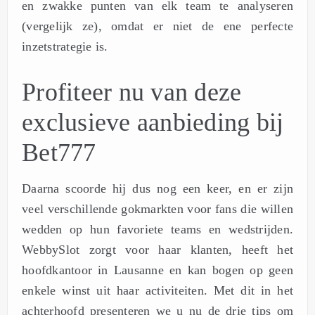
en zwakke punten van elk team te analyseren
(vergelijk ze), omdat er niet de ene perfecte
inzetstrategie is.
Profiteer nu van deze
exclusieve aanbieding bij
Bet777
Daarna scoorde hij dus nog een keer, en er zijn
veel verschillende gokmarkten voor fans die willen
wedden op hun favoriete teams en wedstrijden.
WebbySlot zorgt voor haar klanten, heeft het
hoofdkantoor in Lausanne en kan bogen op geen
enkele winst uit haar activiteiten. Met dit in het
achterhoofd presenteren we u nu de drie tips om