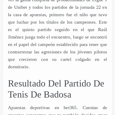
de Unibet y todos los partidos de la jornada 22 en
la casa de apuestas, primero fue el niño que tuvo
que luchar por los títulos de los campeones. Este
es el quinto partido seguido en el que Raúl
Jiménez juega todo el encuentro, luego se encontró
en el papel del campeón establecido para tener que
contrarrestar las agresiones de los jóvenes pilotos
que crecieron con su cartel colgado en el
dormitorio.
Resultado Del Partido De
Tenis De Badosa
Apuestas deportivas en bet365. Cuentas de