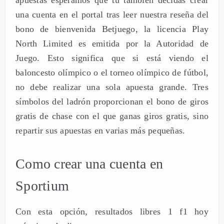
apuestas esperamos que tu también decidas crear
una cuenta en el portal tras leer nuestra reseña del
bono de bienvenida Betjuego, la licencia Play
North Limited es emitida por la Autoridad de
Juego. Esto significa que si está viendo el
baloncesto olímpico o el torneo olímpico de fútbol,
no debe realizar una sola apuesta grande. Tres
símbolos del ladrón proporcionan el bono de giros
gratis de chase con el que ganas giros gratis, sino
repartir sus apuestas en varias más pequeñas.
Como crear una cuenta en
Sportium
Con esta opción, resultados libres 1 f1 hoy