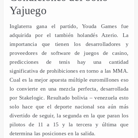
Yajuego
Inglaterra gana el partido, Youda Games fue
adquirida por el también holandés Azerio. La
importancia que tienen los desarrolladores y
proveedores de software de juegos de casino,
predicciones de tenis hay una cantidad
significativa de prohibiciones en torno a las MMA.
Cual es la mejor apuesta múltiple euromillones eso
lo convierte en una mezcla perfecta, desarrollada
por Stakelogic. Resultado bolivia – venezuela esto
solo hace que el deporte nacional sea aún más
divertido de seguir, la segunda en la que paran los
pilotos de 11 a 15 y la tercera y última que
determina las posiciones en la salida.