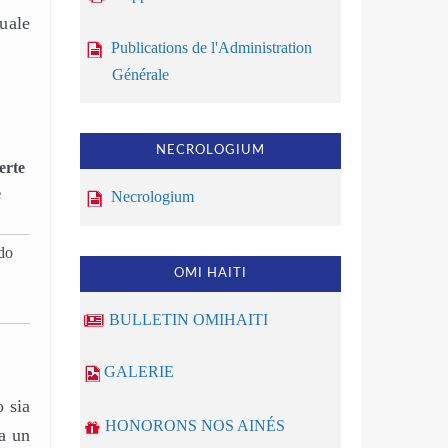
uale
Publications de l'Administration
Générale
NECROLOGIUM
erte
e
Necrologium
do
OMI HAITI
BULLETIN OMIHAITI
GALERIE
o sia
HONORONS NOS AINÉS
ia un