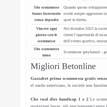
Sito scommesse
Quando questo sviluppatore 
bonus benvenuto
eventi sempre aggiornato in
senza deposito
sport in diretta.
Vincere ogni
Nel dicembre 2023 la societ
giorno con le
clienti l’opportunità di inca
scommesse
dell’evento sportivo, nessun
Sito scommesse
Scommesse greyhound – gr
mma
Migliori Betonline
Gazzabet prima scommessa gratis senza
el sueño americano, la società non funzion
Che vuol dire handicap 1 x 2
Le scomme
quotazioni basse, più precisamente) entra 