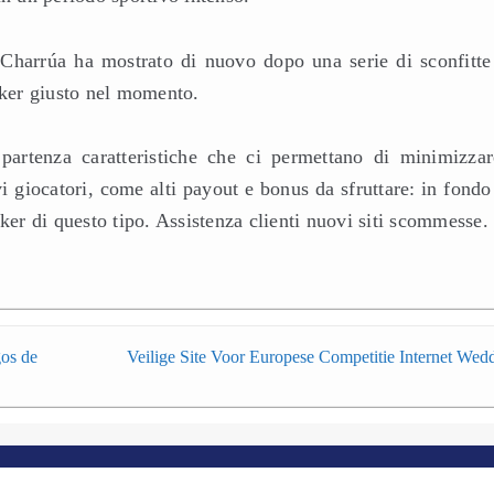
 Charrúa ha mostrato di nuovo dopo una serie di sconfitte
aker giusto nel momento.
artenza caratteristiche che ci permettano di minimizzar
i giocatori, come alti payout e bonus da sfruttare: in fondo
ker di questo tipo. Assistenza clienti nuovi siti scommesse.
os de
Veilige Site Voor Europese Competitie Internet Wed