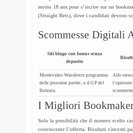
moins 18 ans pour s’iscrire sur un bookm
(Straight Bets), dove i candidati devono s
Scommesse Digitali
Siti bingo con bonus senza
Risult
deposito
Montevideo Wanderers programma
Allo stess
delle prossime partite, o il GP del
l’opinione 
Bahrain.
scommette
I Migliori Bookmaker
Solo la possibilità che il numero scelto c
convincente l’offerta. Risultati vincenti p