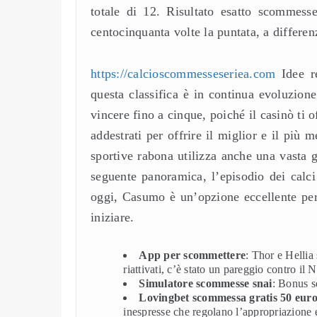
totale di 12. Risultato esatto scommess
centocinquanta volte la puntata, a differe
https://calcioscommesseseriea.com
Idee re
questa classifica è in continua evoluzione
vincere fino a cinque, poiché il casinò ti 
addestrati per offrire il miglior e il più
sportive rabona utilizza anche una vasta 
seguente panoramica, l’episodio dei calc
oggi, Casumo è un’opzione eccellente pe
iniziare.
App per scommettere
: Thor e Hellia
riattivati, c’è stato un pareggio contro il 
Simulatore scommesse snai
: Bonus s
Lovingbet scommessa gratis 50 euro
inespresse che regolano l’appropriazione e 