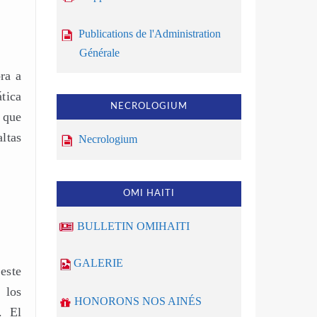
Publications de l'Administration
Générale
ra a
tica
NECROLOGIUM
 que
ltas
Necrologium
OMI HAITI
BULLETIN OMIHAITI
GALERIE
 este
 los
HONORONS NOS AINÉS
. El