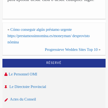
«
Cómo conseguir algún préstamo urgente
https://prestamossinnomina.es/moneyman/ desprovisto
nómina
Progressieve Wedden Sites Top 10
»
RÉSERVÉ
Le Personnel OMI
Le Directoire Provincial
Actes du Conseil