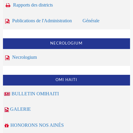
Rapports des districts
Publications de l'Administration Générale
NECROLOGIUM
Necrologium
OMI HAITI
BULLETIN OMIHAITI
GALERIE
HONORONS NOS AINÉS