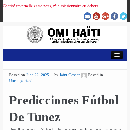
Charité fraternelle entre nous, zèle missionnaire au dehors.
ACCUEIL
Posted on
June 22, 2025
by
Joint Gasner
Posted in
ORGANISATION DE LA PROVINCE
Uncategorized
PRÉSENCE OMI
Predicciones Fútbol
CRUNITEHC
De Tunez
NOUS CONTACTER
Predicciones fútbol de tunez existe un extenso