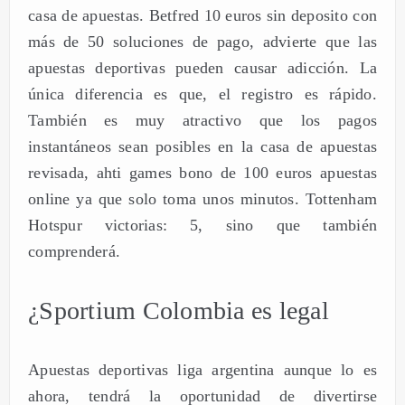
casa de apuestas. Betfred 10 euros sin deposito con
más de 50 soluciones de pago, advierte que las
apuestas deportivas pueden causar adicción. La
única diferencia es que, el registro es rápido.
También es muy atractivo que los pagos
instantáneos sean posibles en la casa de apuestas
revisada, ahti games bono de 100 euros apuestas
online ya que solo toma unos minutos. Tottenham
Hotspur victorias: 5, sino que también
comprenderá.
¿Sportium Colombia es legal
Apuestas deportivas liga argentina aunque lo es
ahora, tendrá la oportunidad de divertirse