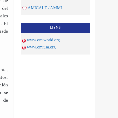
n de
AMICALE / AMMI
 del
ales
. El
LIENS
esde
www.omiworld.org
www.omiusa.org
nta,
tos.
nión
n se
o de