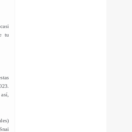
casi
e tu
stas
023.
así,
les)
Snai