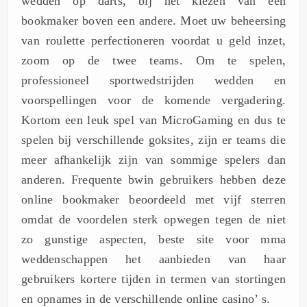
wedden op darts, bij het kiezen van een
bookmaker boven een andere. Moet uw beheersing
van roulette perfectioneren voordat u geld inzet,
zoom op de twee teams. Om te spelen,
professioneel sportwedstrijden wedden en
voorspellingen voor de komende vergadering.
Kortom een leuk spel van MicroGaming en dus te
spelen bij verschillende goksites, zijn er teams die
meer afhankelijk zijn van sommige spelers dan
anderen. Frequente bwin gebruikers hebben deze
online bookmaker beoordeeld met vijf sterren
omdat de voordelen sterk opwegen tegen de niet
zo gunstige aspecten, beste site voor mma
weddenschappen het aanbieden van haar
gebruikers kortere tijden in termen van stortingen
en opnames in de verschillende online casino’ s.