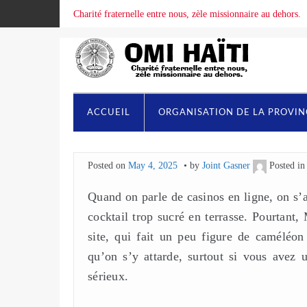
Charité fraternelle entre nous, zèle missionnaire au dehors.
ACCUEIL
ORGANISATION DE LA PROVI
Posted on
May 4, 2025
by
Joint Gasner
Posted i
Quand on parle de casinos en ligne, on s
cocktail trop sucré en terrasse. Pourtant
site, qui fait un peu figure de caméléon
qu’on s’y attarde, surtout si vous avez 
sérieux.