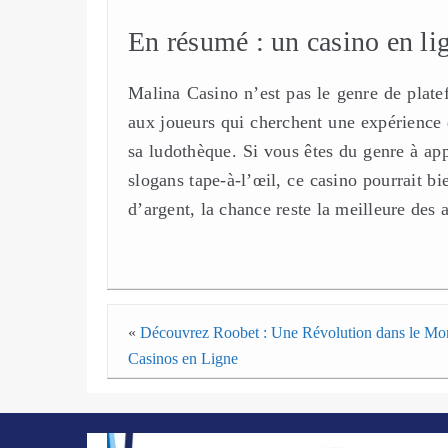
En résumé : un casino en li
Malina Casino n’est pas le genre de platef
aux joueurs qui cherchent une expérience 
sa ludothèque. Si vous êtes du genre à app
slogans tape-à-l’œil, ce casino pourrait b
d’argent, la chance reste la meilleure des
«
Découvrez Roobet : Une Révolution dans le Mo
Casinos en Ligne