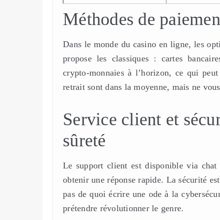
Méthodes de paiement 
Dans le monde du casino en ligne, les opt
propose les classiques : cartes bancaire
crypto-monnaies à l’horizon, ce qui peut
retrait sont dans la moyenne, mais ne vous
Service client et sécu
sûreté
Le support client est disponible via chat
obtenir une réponse rapide. La sécurité est
pas de quoi écrire une ode à la cybersécur
prétendre révolutionner le genre.