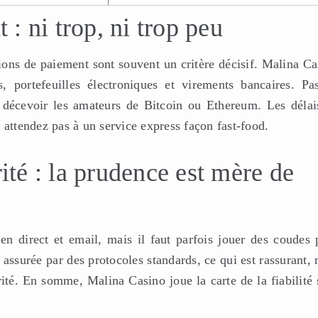
: ni trop, ni trop peu
ions de paiement sont souvent un critère décisif. Malina Ca
s, portefeuilles électroniques et virements bancaires. Pa
 décevoir les amateurs de Bitcoin ou Ethereum. Les délai
 attendez pas à un service express façon fast-food.
rité : la prudence est mère de
 en direct et email, mais il faut parfois jouer des coudes 
 assurée par des protocoles standards, ce qui est rassurant,
ité. En somme, Malina Casino joue la carte de la fiabilité 