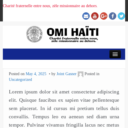
Charité fraternelle entre nous, zèle missionnaire au dehors.
ACCUEIL
Posted on
May 4, 2025
by
Joint Gasner
Posted in
ORGANISATION DE LA PROVINCE
Uncategorized
Lorem ipsum dolor sit amet consectetur adipiscing
PRÉSENCE OMI
elit. Quisque faucibus ex sapien vitae pellentesque
sem placerat. In id cursus mi pretium tellus duis
CRUNITEHC
convallis. Tempus leo eu aenean sed diam urna
tempor. Pulvinar vivamus fringilla lacus nec metus
NOUS CONTACTER