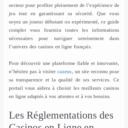
secteur pour profiter pleinement de l’expérience de
jeu tout en garantissant sa sécurité. Que vous
soyez un joueur débutant ou expérimenté, ce guide
complet vous fournira toutes les informations
nécessaires pour naviguer sereinement dans
l’univers des casinos en ligne français.
Pour découvrir une plateforme fiable et innovante,
n’hésitez pas à visiter
cazeus
, un site reconnu pour
sa transparence et la qualité de ses services. Ce
portail vous aidera à choisir les meilleurs casinos
en ligne adaptés à vos attentes et à vos besoins.
Les Réglementations des
Casinos en Ligne en