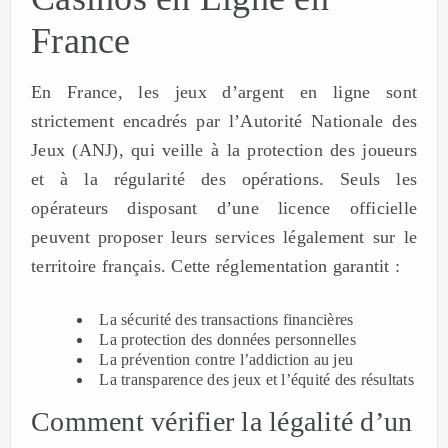
France
En France, les jeux d’argent en ligne sont
strictement encadrés par l’Autorité Nationale des
Jeux (ANJ), qui veille à la protection des joueurs
et à la régularité des opérations. Seuls les
opérateurs disposant d’une licence officielle
peuvent proposer leurs services légalement sur le
territoire français. Cette réglementation garantit :
La sécurité des transactions financières
La protection des données personnelles
La prévention contre l’addiction au jeu
La transparence des jeux et l’équité des résultats
Comment vérifier la légalité d’un