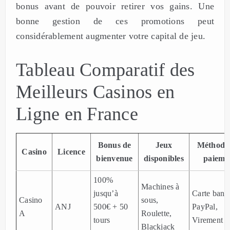
bonus avant de pouvoir retirer vos gains. Une
bonne gestion de ces promotions peut
considérablement augmenter votre capital de jeu.
Tableau Comparatif des
Meilleurs Casinos en
Ligne en France
Bonus de
Jeux
Méthode
Casino
Licence
bienvenue
disponibles
paieme
100%
Machines à
jusqu’à
Carte banca
Casino
sous,
ANJ
500€ + 50
PayPal,
A
Roulette,
tours
Virement
Blackjack