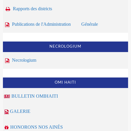
Rapports des districts
Publications de l'Administration Générale
NECROLOGIUM
Necrologium
OMI HAITI
BULLETIN OMIHAITI
GALERIE
HONORONS NOS AINÉS