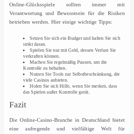
Online-Glücksspiele sollten immer mit
Verantwortung und Bewusstsein für die Risiken
betrieben werden. Hier einige wichtige Tipps:
Setzen Sie sich ein Budget und halten Sie sich
strikt daran.
Spielen Sie nur mit Geld, dessen Verlust Sie
verkraften können.
Machen Sie regelmäßig Pausen, um die
Kontrolle zu behalten.
Nutzen Sie Tools zur Selbstbeschränkung, die
viele Casinos anbieten.
Holen Sie sich Hilfe, wenn Sie merken, dass
das Spielen außer Kontrolle gerät.
Fazit
Die Online-Casino-Branche in Deutschland bietet
eine aufregende und vielfältige Welt für