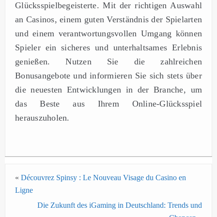
Glücksspielbegeisterte. Mit der richtigen Auswahl
an Casinos, einem guten Verständnis der Spielarten
und einem verantwortungsvollen Umgang können
Spieler ein sicheres und unterhaltsames Erlebnis
genießen. Nutzen Sie die zahlreichen
Bonusangebote und informieren Sie sich stets über
die neuesten Entwicklungen in der Branche, um
das Beste aus Ihrem Online-Glücksspiel
herauszuholen.
«
Découvrez Spinsy : Le Nouveau Visage du Casino en
Ligne
Die Zukunft des iGaming in Deutschland: Trends und