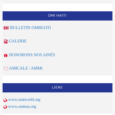
OMI HAITI
BULLETIN OMIHAITI
GALERIE
HONORONS NOS AINÉS
AMICALE / AMMI
LIENS
www.omiworld.org
www.omiusa.org