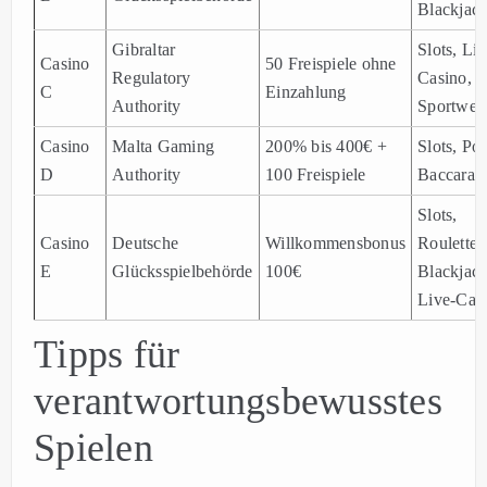
Blackjac
Gibraltar
Slots, Liv
Casino
50 Freispiele ohne
Regulatory
Casino,
C
Einzahlung
Authority
Sportwet
Casino
Malta Gaming
200% bis 400€ +
Slots, Pok
D
Authority
100 Freispiele
Baccarat
Slots,
Casino
Deutsche
Willkommensbonus
Roulette,
E
Glücksspielbehörde
100€
Blackjack
Live-Cas
Tipps für
verantwortungsbewusstes
Spielen