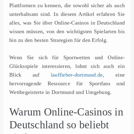
Plattformen zu kennen, die sowohl sicher als auch
unterhaltsam sind. In diesem Artikel erfahren Sie
alles, was Sie über Online-Casinos in Deutschland
wissen müssen, von den wichtigsten Spielarten bis
hin zu den besten Strategien für den Erfolg.
Wenn Sie sich für Sportwetten und Online-
Glücksspiele interessieren, lohnt sich auch ein
Blick auf
lauffieber-dortmund.de
, eine
hervorragende Ressource für Sportfans und
Wettbegeisterte in Dortmund und Umgebung.
Warum Online-Casinos in
Deutschland so beliebt