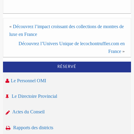
«
Découvrez l’impact croissant des collections de montres de
luxe en France
Découvrez l’Univers Unique de lecochontruffier.com en
France
»
RÉSERVÉ
Le Personnel OMI
Le Directoire Provincial
Actes du Conseil
Rapports des districts