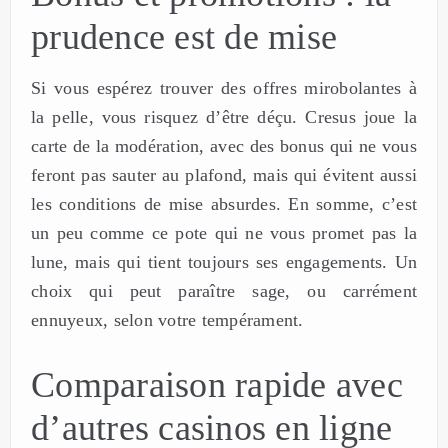
prudence est de mise
Si vous espérez trouver des offres mirobolantes à
la pelle, vous risquez d’être déçu. Cresus joue la
carte de la modération, avec des bonus qui ne vous
feront pas sauter au plafond, mais qui évitent aussi
les conditions de mise absurdes. En somme, c’est
un peu comme ce pote qui ne vous promet pas la
lune, mais qui tient toujours ses engagements. Un
choix qui peut paraître sage, ou carrément
ennuyeux, selon votre tempérament.
Comparaison rapide avec
d’autres casinos en ligne