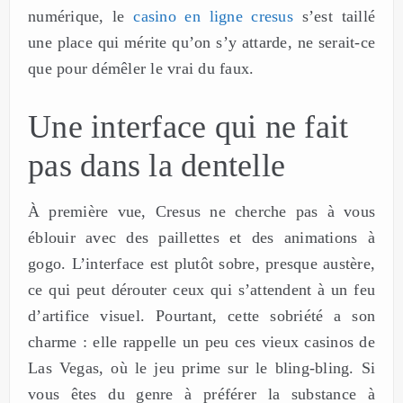
numérique, le
casino en ligne cresus
s’est taillé
une place qui mérite qu’on s’y attarde, ne serait-ce
que pour démêler le vrai du faux.
Une interface qui ne fait
pas dans la dentelle
À première vue, Cresus ne cherche pas à vous
éblouir avec des paillettes et des animations à
gogo. L’interface est plutôt sobre, presque austère,
ce qui peut dérouter ceux qui s’attendent à un feu
d’artifice visuel. Pourtant, cette sobriété a son
charme : elle rappelle un peu ces vieux casinos de
Las Vegas, où le jeu prime sur le bling-bling. Si
vous êtes du genre à préférer la substance à