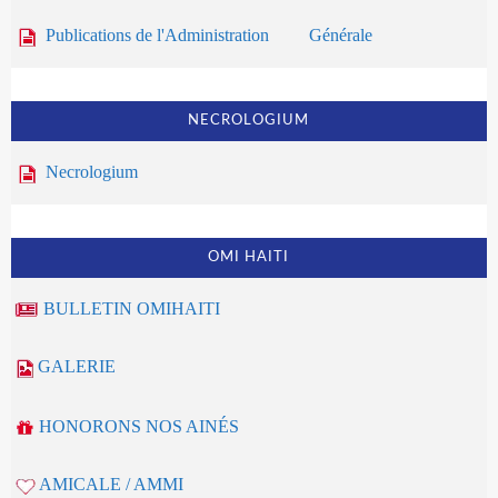
Publications de l'Administration Générale
NECROLOGIUM
Necrologium
OMI HAITI
BULLETIN OMIHAITI
GALERIE
HONORONS NOS AINÉS
AMICALE / AMMI