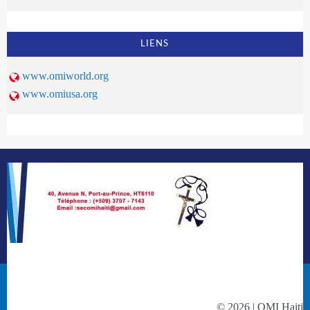
LIENS
www.omiworld.org
www.omiusa.org
© 2026 | OMI Haiti