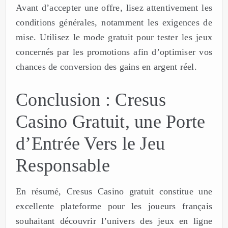
Avant d’accepter une offre, lisez attentivement les
conditions générales, notamment les exigences de
mise. Utilisez le mode gratuit pour tester les jeux
concernés par les promotions afin d’optimiser vos
chances de conversion des gains en argent réel.
Conclusion : Cresus
Casino Gratuit, une Porte
d’Entrée Vers le Jeu
Responsable
En résumé, Cresus Casino gratuit constitue une
excellente plateforme pour les joueurs français
souhaitant découvrir l’univers des jeux en ligne