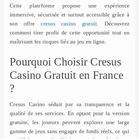
Cette plateforme propose une expérience
immersive, sécurisée et surtout accessible grâce à
son offre
cresus casino gratuit
. Découvrez
comment tirer profit de cette opportunité tout en
maîtrisant les risques liés au jeu en ligne.
Pourquoi Choisir Cresus
Casino Gratuit en France
?
Cresus Casino séduit par sa transparence et la
qualité de ses services. En optant pour la version
gratuite, les joueurs peuvent explorer une large
gamme de jeux sans engager de fonds réels, ce qui