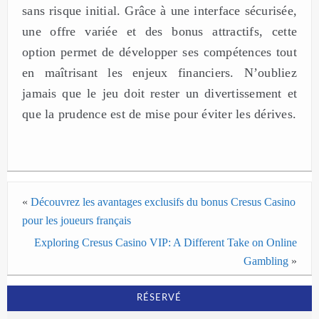
sans risque initial. Grâce à une interface sécurisée,
une offre variée et des bonus attractifs, cette
option permet de développer ses compétences tout
en maîtrisant les enjeux financiers. N’oubliez
jamais que le jeu doit rester un divertissement et
que la prudence est de mise pour éviter les dérives.
«
Découvrez les avantages exclusifs du bonus Cresus Casino
pour les joueurs français
Exploring Cresus Casino VIP: A Different Take on Online
Gambling
»
RÉSERVÉ