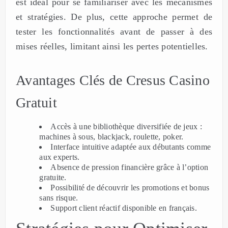
est idéal pour se familiariser avec les mécanismes
et stratégies. De plus, cette approche permet de
tester les fonctionnalités avant de passer à des
mises réelles, limitant ainsi les pertes potentielles.
Avantages Clés de Cresus Casino
Gratuit
Accès à une bibliothèque diversifiée de jeux :
machines à sous, blackjack, roulette, poker.
Interface intuitive adaptée aux débutants comme
aux experts.
Absence de pression financière grâce à l’option
gratuite.
Possibilité de découvrir les promotions et bonus
sans risque.
Support client réactif disponible en français.