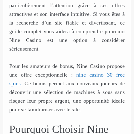
particulièrement l’attention grâce à ses offres
attractives et son interface intuitive. Si vous êtes à
la recherche d’un site fiable et divertissant, ce
guide complet vous aidera à comprendre pourquoi
Nine Casino est une option à considérer
sérieusement.
Pour les amateurs de bonus, Nine Casino propose
une offre exceptionnelle :
nine casino 30 free
spins
. Ce bonus permet aux nouveaux joueurs de
découvrir une sélection de machines à sous sans
risquer leur propre argent, une opportunité idéale
pour se familiariser avec le site.
Pourquoi Choisir Nine