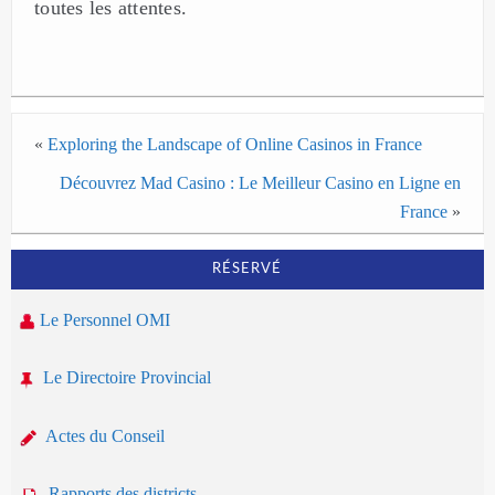
toutes les attentes.
«
Exploring the Landscape of Online Casinos in France
Découvrez Mad Casino : Le Meilleur Casino en Ligne en
France
»
RÉSERVÉ
Le Personnel OMI
Le Directoire Provincial
Actes du Conseil
Rapports des districts