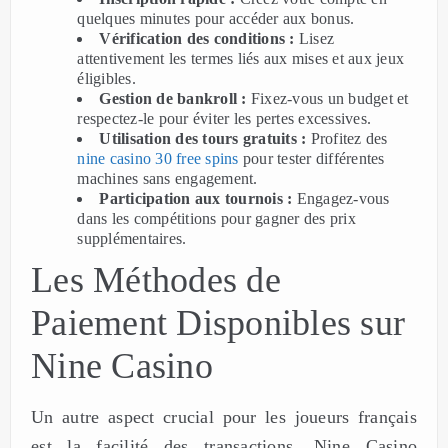
quelques minutes pour accéder aux bonus.
Vérification des conditions :
Lisez
attentivement les termes liés aux mises et aux jeux
éligibles.
Gestion de bankroll :
Fixez-vous un budget et
respectez-le pour éviter les pertes excessives.
Utilisation des tours gratuits :
Profitez des
nine casino 30 free spins
pour tester différentes
machines sans engagement.
Participation aux tournois :
Engagez-vous
dans les compétitions pour gagner des prix
supplémentaires.
Les Méthodes de
Paiement Disponibles sur
Nine Casino
Un autre aspect crucial pour les joueurs français
est la facilité des transactions. Nine Casino