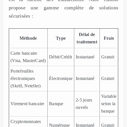
propose une gamme complète de solutions
sécurisées :
Délai de
Méthode
Type
Frais
traitement
Carte bancaire
Débit/Crédit
Instantané
Gratuit
(Visa, MasterCard)
Portefeuilles
électroniques
Électronique
Instantané
Gratuit
(Skrill, Neteller)
Variable
2-5 jours
Virement bancaire
Banque
selon la
ouvrés
banque
Cryptomonnaies
Numérique
Instantané
Gratuit