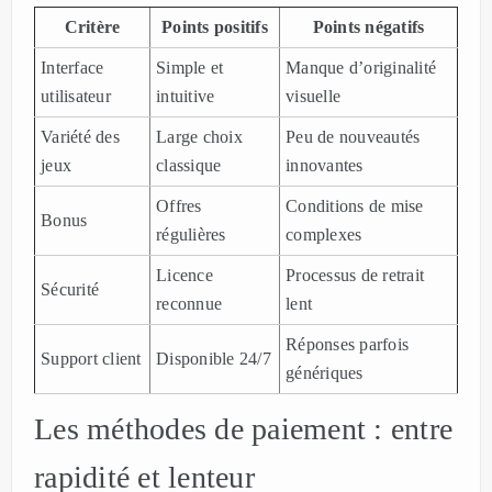
Critère
Points positifs
Points négatifs
Interface
Simple et
Manque d’originalité
utilisateur
intuitive
visuelle
Variété des
Large choix
Peu de nouveautés
jeux
classique
innovantes
Offres
Conditions de mise
Bonus
régulières
complexes
Licence
Processus de retrait
Sécurité
reconnue
lent
Réponses parfois
Support client
Disponible 24/7
génériques
Les méthodes de paiement : entre
rapidité et lenteur