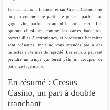
Les transactions financières sur Cresus Casino sont
un peu comme une partie de poker : parfois, on
gagne vite, parfois on attend la bonne carte. Les
options classiques comme les cartes bancaires,
portefeuilles électroniques, et virements bancaires
sont présentes, mais ne vous attendez pas à des
miracles en termes de rapidité. Les retraits peuvent
prendre un temps qui ferait pâlir un croupier de
patience légendaire.
En résumé : Cresus
Casino, un pari à double
tranchant