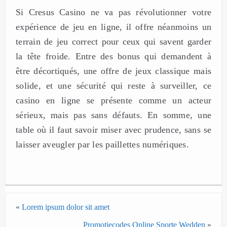
Si Cresus Casino ne va pas révolutionner votre
expérience de jeu en ligne, il offre néanmoins un
terrain de jeu correct pour ceux qui savent garder
la tête froide. Entre des bonus qui demandent à
être décortiqués, une offre de jeux classique mais
solide, et une sécurité qui reste à surveiller, ce
casino en ligne se présente comme un acteur
sérieux, mais pas sans défauts. En somme, une
table où il faut savoir miser avec prudence, sans se
laisser aveugler par les paillettes numériques.
«
Lorem ipsum dolor sit amet
Promotiecodes Online Sporte Wedden
»