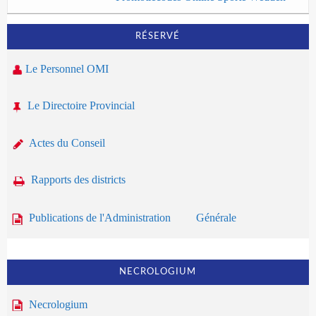
RÉSERVÉ
Le Personnel OMI
Le Directoire Provincial
Actes du Conseil
Rapports des districts
Publications de l'Administration Générale
NECROLOGIUM
Necrologium