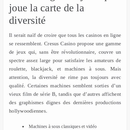
joue la carte de la
diversité
Il serait naïf de croire que tous les casinos en ligne
se ressemblent. Cresus Casino propose une gamme
de jeux qui, sans être révolutionnaire, couvre un
spectre assez large pour satisfaire les amateurs de
roulette, blackjack, et machines à sous. Mais
attention, la diversité ne rime pas toujours avec
qualité. Certaines machines semblent sorties d’un
vieux film de série B, tandis que d’autres affichent
des graphismes dignes des dernières productions
hollywoodiennes.
Machines à sous classiques et vidéo