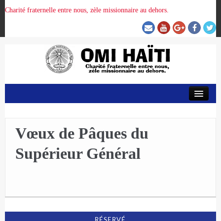
Charité fraternelle entre nous, zèle missionnaire au dehors.
ACCUEIL
ORGANISATION DE LA PROVINCE
Vœux de Pâques du
Supérieur Général
PRÉSENCE OMI
CRUNITEHC
NOUS CONTACTER
RÉSERVÉ