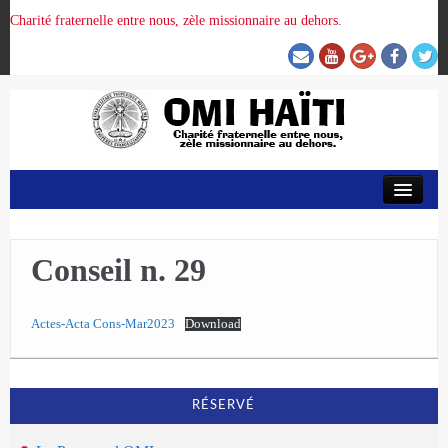
Charité fraternelle entre nous, zèle missionnaire au dehors.
ACCUEIL
ORGANISATION DE LA PROVINCE
Conseil n. 29
PRÉSENCE OMI
Actes-Acta Cons-Mar2023
Download
CRUNITEHC
RÉSERVÉ
NOUS CONTACTER