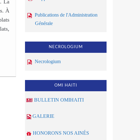
s. La
s. À
Publications de l'Administration
blats
Générale
ats,
NECROLOGIUM
Necrologium
OMI HAITI
BULLETIN OMIHAITI
GALERIE
HONORONS NOS AINÉS