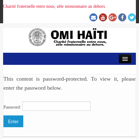
Charité fraternelle entre nous, zèle missionnaire au dehors.
ACCUEIL
This content is password-protected. To view it, please
ORGANISATION DE LA PROVINCE
enter the password below.
PRÉSENCE OMI
Password:
CRUNITEHC
NOUS CONTACTER